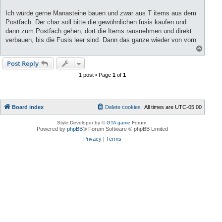
Ich würde gerne Manasteine bauen und zwar aus T items aus dem
Postfach. Der char soll bitte die gewöhnlichen fusis kaufen und
dann zum Postfach gehen, dort die Items rausnehmen und direkt
verbauen, bis die Fusis leer sind. Dann das ganze wieder von vorn
T
o
p
Post Reply
1 post • Page
1
of
1
Board index
Delete cookies
All times are
UTC-05:00
Style Developer by ©
GTA game
Forum.
Powered by
phpBB
® Forum Software © phpBB Limited
Privacy
|
Terms