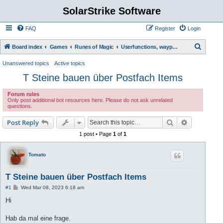
SolarStrike Software
FAQ
Register
Login
S
Board index
Games
Runes of Magic
Userfunctions, waypoint scripts, etc.
e
Unanswered topics
Active topics
a
T Steine bauen über Postfach Items
r
Forum rules
c
Only post additional bot resources here. Please do not ask unrelated
questions.
h
Search
Advanced s
Post Reply
1 post • Page
1
of
1
Tomato
T Steine bauen über Postfach Items
P
#1
Wed Mar 08, 2023 6:18 am
o
s
Hi
t
Hab da mal eine frage.